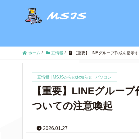
ホーム
/
豆情報
/
【重要】LINEグループ作成を指示
豆情報
|
MSJSからのお知らせ
|
パソコン
【重要】LINEグルー
ついての注意喚起
2026.01.27