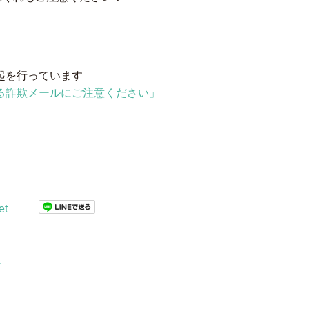
喚起を行っています
示する詐欺メールにご注意ください」
et
ン