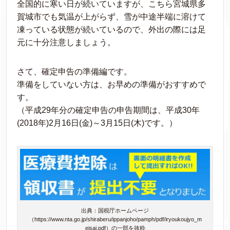
全国的に寒い日が続いていますが、こちら宮城県多
賀城市でも気温が上がらず、雪が中途半端に溶けて
凍っている状態が続いているので、外出の際には足
元に十分注意しましょう。
さて、確定申告の準備編です。
準備をしていない方は、お早めの準備がおすすめで
す。
（平成29年分の確定申告の申告期間は、平成30年
(2018年)2月16日(金)～3月15日(木)です。）
出典：国税庁ホームページ
（https://www.nta.go.jp/shiraberu/ippanjoho/pamph/pdf/iryoukoujyo_m
eisai.pdf）の一部を抜粋