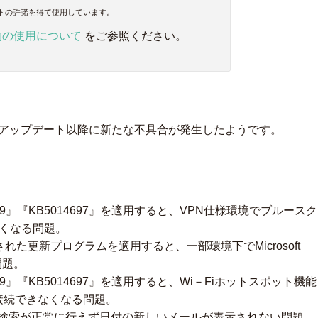
トの許諾を得て使用しています。
物の使用について
をご参照ください。
）のアップデート以降に新たな不具合が発生したようです。
014699』『KB5014697』を適用すると、VPN仕様環境でブルースク
くなる問題。
に配信された更新プログラムを適用すると、一部環境下でMicrosoft
問題。
14699』『KB5014697』を適用すると、Wi－Fiホットスポット機能
接続できなくなる問題。
kのメール検索が正常に行えず日付の新しいメールが表示されない問題。