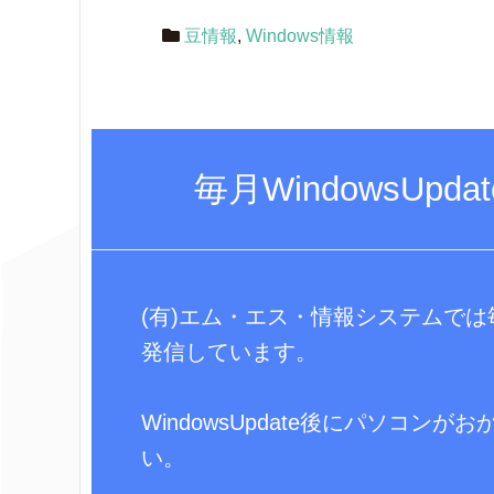
豆情報
,
Windows情報
毎月WindowsUp
(有)エム・エス・情報システムでは毎月
発信しています。
WindowsUpdate後にパソコ
い。