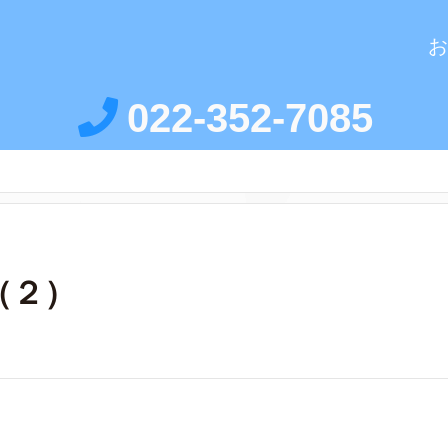
お
022-352-7085
（２）