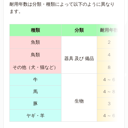
耐用年数は分類・種類によって以下のように異なり
ます。
種類
分類
耐用年数
魚類
２
鳥類
４
器具 及び 備品
その他（犬・猫など）
８
牛
４～６
馬
４～８
生物
豚
３
ヤギ・羊
４～６